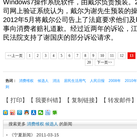
Windows7操作系统软件，由戴尔负责预装。
司网上验证系统认为，戴尔为谢先生预装的
2012年5月将戴尔公司告上了法庭要求他们
事向消费者赔礼道歉。经过近两年的诉讼，
民法院支持了谢国庆的部分诉讼请求。
<<上一页
1
2
3
4
5
6
7
8
9
10
11
12
13
20
下一页>>
热词：
消费维权
候选人
消法
居民生活用气
人民日报
2008年
2010
则
【
打印
】【
我要纠错
】【
复制链接
】【
转发邮件
搜索更多
消费维权
候选人
的新闻
《宁夏新闻》 2011-03-15