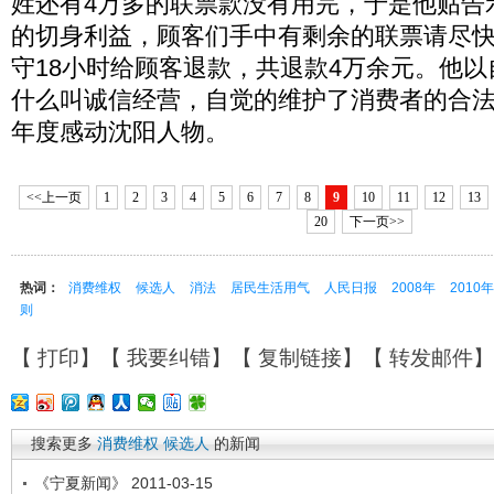
姓还有4万多的联票款没有用完，于是他贴告
的切身利益，顾客们手中有剩余的联票请尽快
守18小时给顾客退款，共退款4万余元。他
什么叫诚信经营，自觉的维护了消费者的合法权
年度感动沈阳人物。
<<上一页
1
2
3
4
5
6
7
8
9
10
11
12
13
20
下一页>>
热词：
消费维权
候选人
消法
居民生活用气
人民日报
2008年
2010
则
【
打印
】【
我要纠错
】【
复制链接
】【
转发邮件
搜索更多
消费维权
候选人
的新闻
《宁夏新闻》 2011-03-15