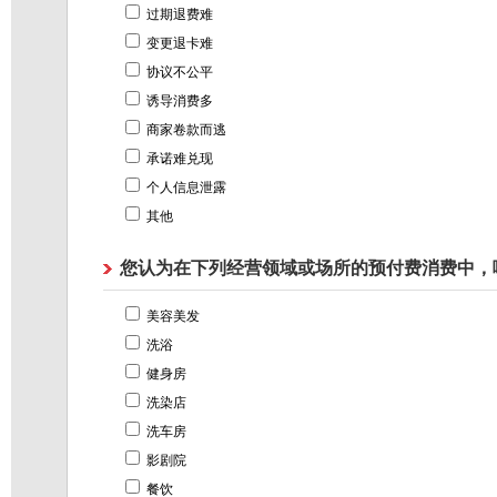
过期退费难
变更退卡难
协议不公平
诱导消费多
商家卷款而逃
承诺难兑现
个人信息泄露
其他
您认为在下列经营领域或场所的预付费消费中，
美容美发
洗浴
健身房
洗染店
洗车房
影剧院
餐饮