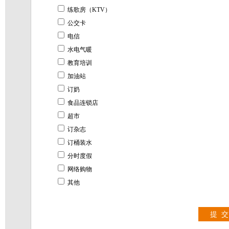
练歌房（KTV）
公交卡
电信
水电气暖
教育培训
加油站
订奶
食品连锁店
超市
订杂志
订桶装水
分时度假
网络购物
其他