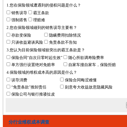
1.您在保险领域遭遇到的侵权问题是什么？
销售误导
霸王条款
强制搭售
理赔难
2.您在保险领域碰到的销售误导主要有？
存款变保险
隐瞒费用扣除情况
只谈收益避谈风险
免责条款不告知
3.您认为目前保险领域较突出的霸王条款是？
保险合同“自次日零时起生效”
随心所欲调寿险费率
单方强行设置绝对免赔率
自家车撞自家车，保险拒赔
4.保险领域的维权成本高的原因是什么？
误导消费
保险合同晦涩难懂
“免责条款”推卸责任
刻意夸大收益故意隐藏风险
保险公司与银行推诿扯皮
分行业维权成本调查